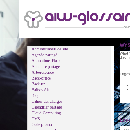
WYS
Administrateur de site
What Y
Agenda partagé
d'admi
Animations Flash
Annuaire partagé
Arborescence
Pages 
Back-office
Back-up
Balises Alt
Blog
Cahier des charges
Calendrier partagé
Cloud Computing
CMS
Les 
Code promo