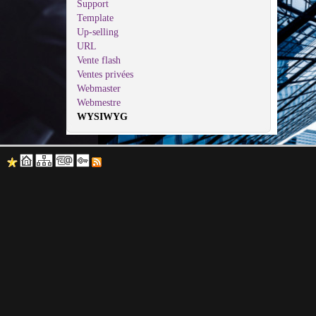
Support
Template
Up-selling
URL
Vente flash
Ventes privées
Webmaster
Webmestre
WYSIWYG