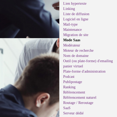
Lien hypertexte
Linking
Liste de diffusion
Logiciel en ligne
Mail-type
Maintenance
Migration de site
Mode Saas
Modérateur
Moteur de recherche
Nom de domaine
Outil (ou plate-forme) d'emailing
panier virtuel
Plate-forme d'administration
Podcast
Publipostage
Ranking
Référencement
Référencement naturel
Routage / Reroutage
SaaS
Serveur dédié