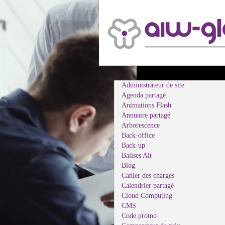
Administrateur de site
Agenda partagé
Animations Flash
Annuaire partagé
Arborescence
Back-office
Back-up
Balises Alt
Blog
Cahier des charges
Calendrier partagé
Cloud Computing
CMS
Code promo