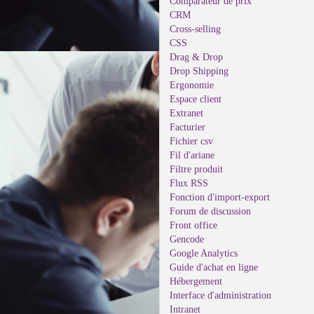
Comparateur de prix
CRM
Cross-selling
CSS
Drag & Drop
Drop Shipping
Ergonomie
Espace client
Extranet
Facturier
Fichier csv
Fil d'ariane
Filtre produit
Flux RSS
Fonction d'import-export
Forum de discussion
Front office
Gencode
Google Analytics
Guide d'achat en ligne
Hébergement
Interface d'administration
Intranet