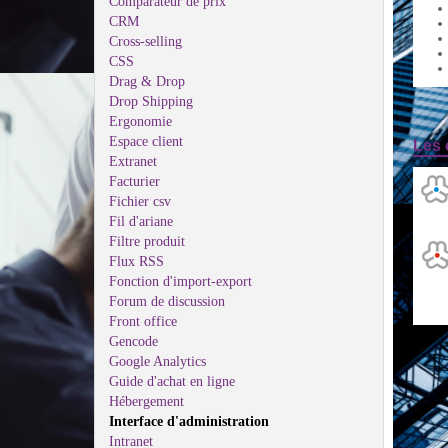
Comparateur de prix
CRM
Cross-selling
CSS
Drag & Drop
Drop Shipping
Ergonomie
Espace client
Les 
Extranet
Facturier
Fichier csv
Fil d'ariane
Filtre produit
Flux RSS
Fonction d'import-export
Forum de discussion
Front office
Gencode
Google Analytics
Guide d'achat en ligne
Hébergement
Interface d'administration
Intranet