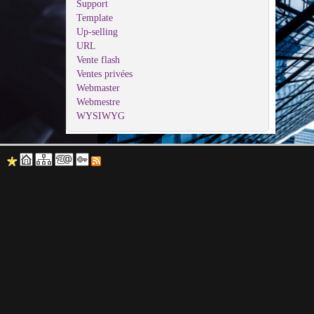
Support
Template
Up-selling
URL
Vente flash
Ventes privées
Webmaster
Webmestre
WYSIWYG