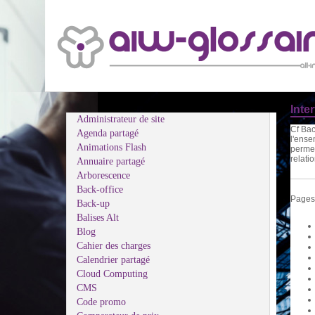
Inte
Administrateur de site
Cf Bac
Agenda partagé
l'ense
Animations Flash
permet
relatio
Annuaire partagé
Arborescence
Back-office
Pages 
Back-up
Balises Alt
Blog
Cahier des charges
Calendrier partagé
Cloud Computing
CMS
Code promo