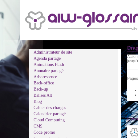
Drag
Administrateur de site
Action
Agenda partagé
jusqu'
Animations Flash
Annuaire partagé
Arborescence
Pages 
Back-office
Back-up
Balises Alt
Blog
Cahier des charges
Calendrier partagé
Les 
Cloud Computing
CMS
Code promo