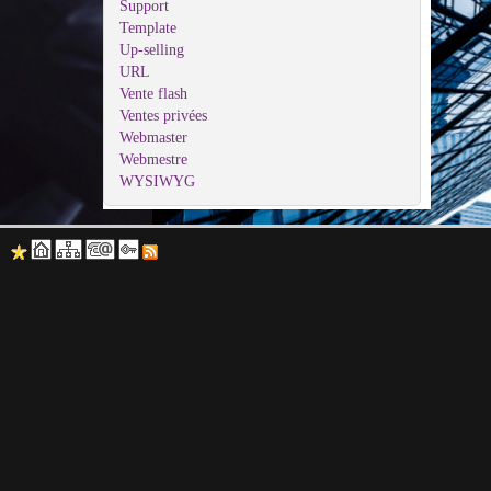
Support
Template
Up-selling
URL
Vente flash
Ventes privées
Webmaster
Webmestre
WYSIWYG