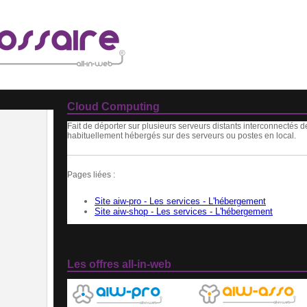
Cloud Computing
Fait de déporter sur plusieurs serveurs distants interconnectés d
habituellement hébergés sur des serveurs ou postes en local.
Pages liées :
Site aiw-pro - Les services - L'hébergement
Site aiw-shop - Les services - L'hébergement
Les offres all-in-web