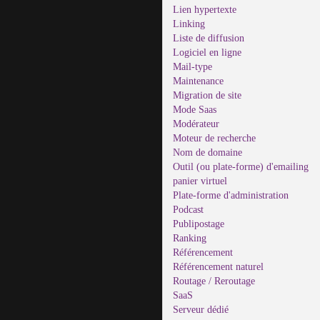
Lien hypertexte
Linking
Liste de diffusion
Logiciel en ligne
Mail-type
Maintenance
Migration de site
Mode Saas
Modérateur
Moteur de recherche
Nom de domaine
Outil (ou plate-forme) d'emailing
panier virtuel
Plate-forme d'administration
Podcast
Publipostage
Ranking
Référencement
Référencement naturel
Routage / Reroutage
SaaS
Serveur dédié