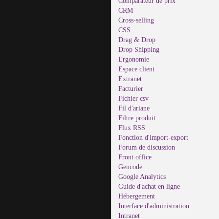
Comparateur de prix
CRM
Cross-selling
CSS
Drag & Drop
Drop Shipping
Ergonomie
Espace client
Extranet
Facturier
Fichier csv
Fil d'ariane
Filtre produit
Flux RSS
Fonction d'import-export
Forum de discussion
Front office
Gencode
Google Analytics
Guide d'achat en ligne
Hébergement
Interface d'administration
Intranet