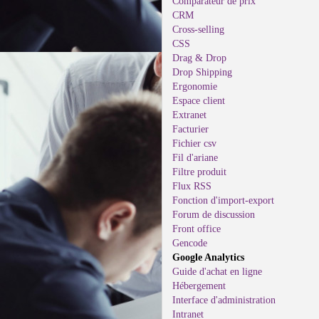
Comparateur de prix
CRM
Cross-selling
CSS
Drag & Drop
Drop Shipping
Ergonomie
Espace client
Extranet
Facturier
Fichier csv
Fil d'ariane
Filtre produit
Flux RSS
Fonction d'import-export
Forum de discussion
Front office
Gencode
Google Analytics
Guide d'achat en ligne
Hébergement
Interface d'administration
Intranet