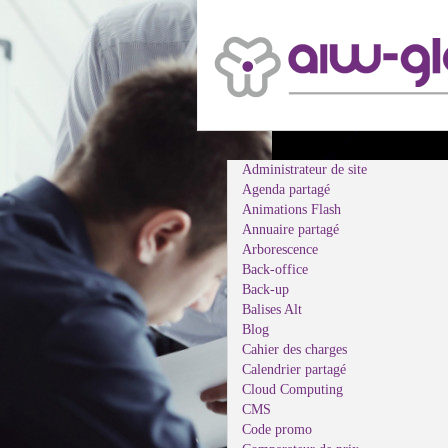
Administrateur de site
Agenda partagé
Animations Flash
Annuaire partagé
Arborescence
Back-office
Back-up
Balises Alt
Blog
Cahier des charges
Calendrier partagé
Cloud Computing
CMS
Code promo