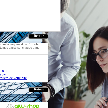
ise la fréquentation d'un site
es, temps passé sur chaque page…
n site
 suivi
toriété de votre site