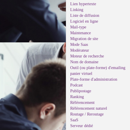
Lien hypertexte
Linking
Liste de diffusion
Logiciel en ligne
Mail-type
Maintenance
Migration de site
Mode Saas
Modérateur
Moteur de recherche
Nom de domaine
Outil (ou plate-forme) d'emailing
panier virtuel
Plate-forme d'administration
Podcast
Publipostage
Ranking
Référencement
Référencement naturel
Routage / Reroutage
SaaS
Serveur dédié