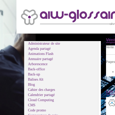
Vent
Administrateur de site
Vente 
Agenda partagé
Animations Flash
Annuaire partagé
Pages 
Arborescence
Back-office
Back-up
Balises Alt
Blog
Cahier des charges
Les 
Calendrier partagé
Cloud Computing
CMS
Code promo