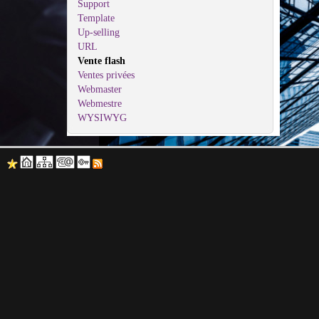
Support
Template
Up-selling
URL
Vente flash
Ventes privées
Webmaster
Webmestre
WYSIWYG