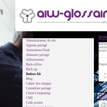
Bali
Administrateur de site
Balise
Agenda partagé
permet
Animations Flash
accès 
Annuaire partagé
Arborescence
Back-office
Pages 
Back-up
Balises Alt
Blog
Cahier des charges
Calendrier partagé
Cloud Computing
Les 
CMS
Code promo