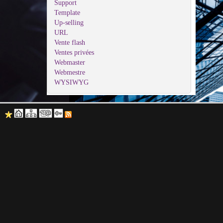
Support
Template
Up-selling
URL
Vente flash
Ventes privées
Webmaster
Webmestre
WYSIWYG