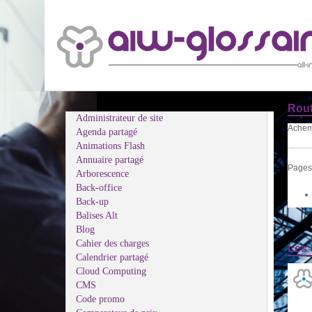
Rout
Administrateur de site
Achemi
Agenda partagé
Animations Flash
Annuaire partagé
Pages 
Arborescence
Back-office
Back-up
Balises Alt
Blog
Cahier des charges
Les 
Calendrier partagé
Cloud Computing
CMS
Code promo