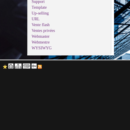
Support
Template
Up-selling
URL
Vente flash
Ventes privées
Webmaster
Webmestre
WYSIWYG